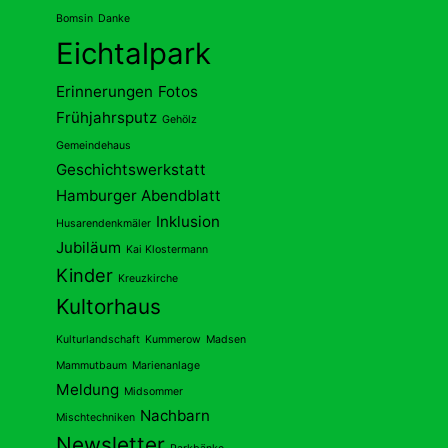
Bomsin
Danke
Eichtalpark
Erinnerungen
Fotos
Frühjahrsputz
Gehölz
Gemeindehaus
Geschichtswerkstatt
Hamburger Abendblatt
Inklusion
Husarendenkmäler
Jubiläum
Kai Klostermann
Kinder
Kreuzkirche
Kultorhaus
Kulturlandschaft
Kummerow
Madsen
Mammutbaum
Marienanlage
Meldung
Midsommer
Nachbarn
Mischtechniken
Newsletter