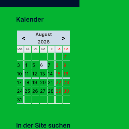
Kalender
August
<
>
2026
Mo.
Di.
Mi.
Do.
Fr.
Sa.
So.
1
2
3
4
5
6
7
8
9
10
11
12
13
14
15
16
17
18
19
20
21
22
23
24
25
26
27
28
29
30
31
In der Site suchen