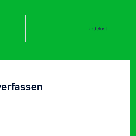
ation
Redelust
erfassen