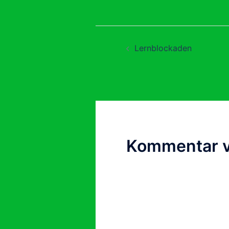
Beitragsnavig
Lernblockaden
Kommentar v