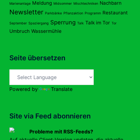
Meldung
Nachbarn
Marienanlage
Midsommer
Mischtechniken
Newsletter
Restaurant
Parkbänke
Pflanzaktion
Programm
Sperrung
Talk im Tor
September
Spaziergang
Talk
Tor
Umbruch
Wassermühle
Seite übersetzen
Powered by
Translate
Site via Feed abonnieren
Probleme mit RSS-Feeds?
Auf aktuelle Client-Version updaten, die aktuelle