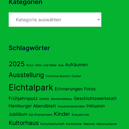
Kategorien
Kategorien
Schlagwörter
2025
Aufräumen
Acryl
Alles und Meer
Aue
Ausstellung
Christine Bomsin
Danke
Eichtalpark
Erinnerungen
Fotos
Frühjahrsputz
Geschichtswerkstatt
Gehölz
Gemeindehaus
Hamburger Abendblatt
Inklusion
Husarendenkmäler
Kinder
Jubiläum
Kai Klostermann
Kreuzkirche
Kultorhaus
Kulturlandschaft
Kummerow
Madsen
Mammutbaum