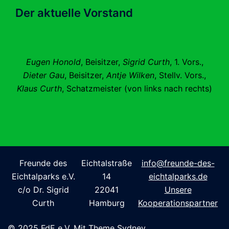
Der aktuelle Vorstand
Eugen Honold
, Beisitzer,
Sigrid Curth
, 1. Vors.,
Dieter Gau
, Beisitzer,
Antje Wilken
, Stellv. Vors.,
Klaus Curth
, Schatzmeister (von links nach rechts)
Freunde des
Eichtalstraße
info@freunde-des-
Eichtalparks e.V.
14
eichtalparks.de
c/o Dr. Sigrid
22041
Unsere
Curth
Hamburg
Kooperationspartner
© 2025 FdE e.V. Mit Theme Sydney.