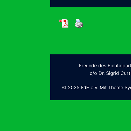
Freunde des Eichtalpark
c/o Dr. Sigrid Curt
© 2025 FdE e.V. Mit Theme Sy