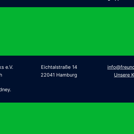
s e.V.
Eichtalstraße 14
info@freund
h
22041 Hamburg
Unsere K
dney.