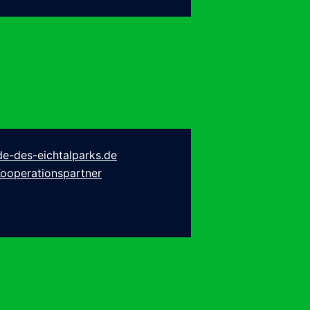
e-des-eichtalparks.de
ooperationspartner