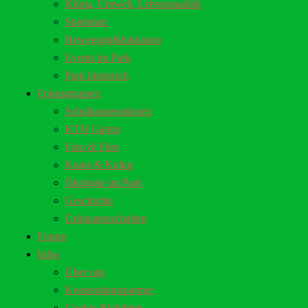
Klima, Umwelt, Lebensqualität
Spielplatz
Bewegung&Inklusion
Events im Park
Park historisch
Fokusgruppen
Schulkooperationen
KTH Garten
Foto & Film
Kunst & Kultur
Ökologie im Park
Geschichte
Grünpatenschaften
Forum
Infos
Über uns
Kooperationspartner
Cookie-Richtlinie