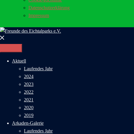
Datenschutzerklärung
Impressum
Menü
schließen
Aktuell
Laufendes Jahr
2024
2023
2022
2021
2020
2019
Arkaden-Galerie
Laufendes Jahr