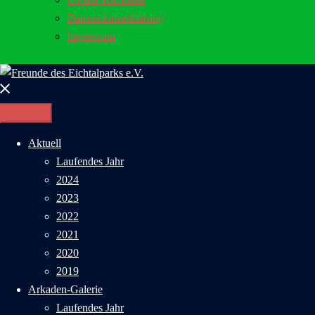
Datenschutzerklärung
Impressum
Menü
schließen
Aktuell
Laufendes Jahr
2024
2023
2022
2021
2020
2019
Arkaden-Galerie
Laufendes Jahr