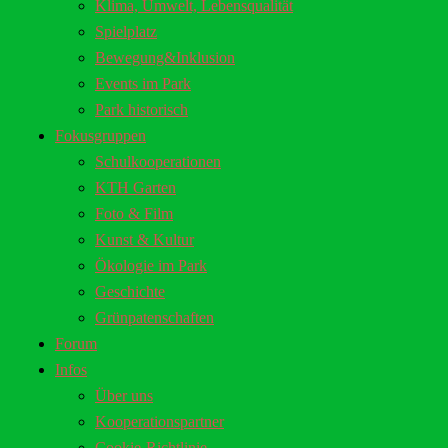
Klima, Umwelt, Lebensqualität
Spielplatz
Bewegung&Inklusion
Events im Park
Park historisch
Fokusgruppen
Schulkooperationen
KTH Garten
Foto & Film
Kunst & Kultur
Ökologie im Park
Geschichte
Grünpatenschaften
Forum
Infos
Über uns
Kooperationspartner
Cookie-Richtlinie