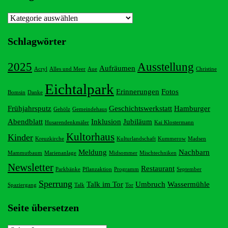
Kategorien
Schlagwörter
2025
Ausstellung
Aufräumen
Acryl
Alles und Meer
Aue
Christine
Eichtalpark
Erinnerungen
Fotos
Bomsin
Danke
Frühjahrsputz
Geschichtswerkstatt
Hamburger
Gehölz
Gemeindehaus
Abendblatt
Inklusion
Jubiläum
Husarendenkmäler
Kai Klostermann
Kultorhaus
Kinder
Kreuzkirche
Kulturlandschaft
Kummerow
Madsen
Meldung
Nachbarn
Mammutbaum
Marienanlage
Midsommer
Mischtechniken
Newsletter
Restaurant
Parkbänke
Pflanzaktion
Programm
September
Sperrung
Talk im Tor
Umbruch
Wassermühle
Spaziergang
Talk
Tor
Seite übersetzen