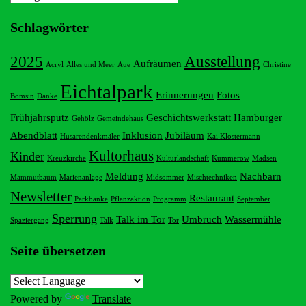
Schlagwörter
2025
Ausstellung
Aufräumen
Acryl
Alles und Meer
Aue
Christine
Eichtalpark
Erinnerungen
Fotos
Bomsin
Danke
Frühjahrsputz
Geschichtswerkstatt
Hamburger
Gehölz
Gemeindehaus
Abendblatt
Inklusion
Jubiläum
Husarendenkmäler
Kai Klostermann
Kultorhaus
Kinder
Kreuzkirche
Kulturlandschaft
Kummerow
Madsen
Meldung
Nachbarn
Mammutbaum
Marienanlage
Midsommer
Mischtechniken
Newsletter
Restaurant
Parkbänke
Pflanzaktion
Programm
September
Sperrung
Talk im Tor
Umbruch
Wassermühle
Spaziergang
Talk
Tor
Seite übersetzen
Powered by
Translate