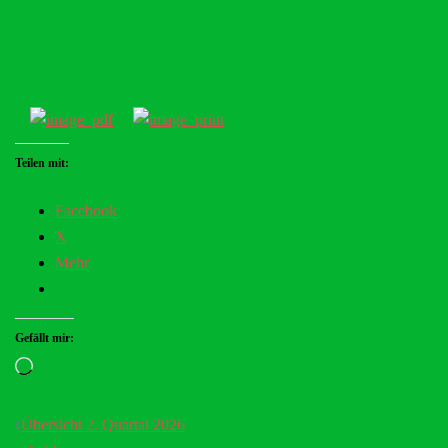
Teilen mit:
Facebook
X
Mehr
Gefällt mir:
Loading…
Beitragsnavigation
Übersicht 2. Quartal 2026