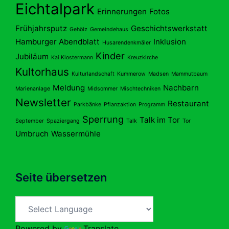
Eichtalpark
Erinnerungen
Fotos
Frühjahrsputz
Geschichtswerkstatt
Gehölz
Gemeindehaus
Hamburger Abendblatt
Inklusion
Husarendenkmäler
Kinder
Jubiläum
Kai Klostermann
Kreuzkirche
Kultorhaus
Kulturlandschaft
Kummerow
Madsen
Mammutbaum
Meldung
Nachbarn
Marienanlage
Midsommer
Mischtechniken
Newsletter
Restaurant
Parkbänke
Pflanzaktion
Programm
Sperrung
Talk im Tor
September
Spaziergang
Talk
Tor
Umbruch
Wassermühle
Seite übersetzen
Powered by
Translate