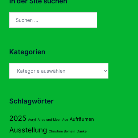
In der Site suchen
Suchen
nach:
Kategorien
Kategorien
Schlagwörter
2025
Aufräumen
Acryl
Alles und Meer
Aue
Ausstellung
Christine Bomsin
Danke