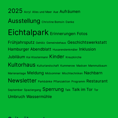
2025
Aufräumen
Acryl
Alles und Meer
Aue
Ausstellung
Christine Bomsin
Danke
Eichtalpark
Erinnerungen
Fotos
Frühjahrsputz
Geschichtswerkstatt
Gehölz
Gemeindehaus
Hamburger Abendblatt
Inklusion
Husarendenkmäler
Kinder
Jubiläum
Kai Klostermann
Kreuzkirche
Kultorhaus
Kulturlandschaft
Kummerow
Madsen
Mammutbaum
Meldung
Nachbarn
Marienanlage
Midsommer
Mischtechniken
Newsletter
Restaurant
Parkbänke
Pflanzaktion
Programm
Sperrung
Talk im Tor
September
Spaziergang
Talk
Tor
Umbruch
Wassermühle