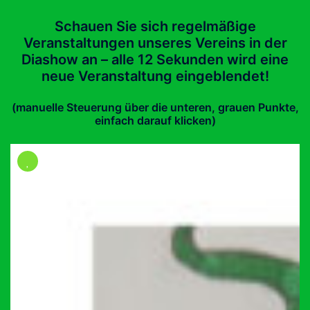
Schauen Sie sich regelmäßige
Veranstaltungen unseres Vereins in der
Diashow an – alle 12 Sekunden wird eine
neue Veranstaltung eingeblendet!
(manuelle Steuerung über die unteren, grauen Punkte,
einfach darauf klicken)