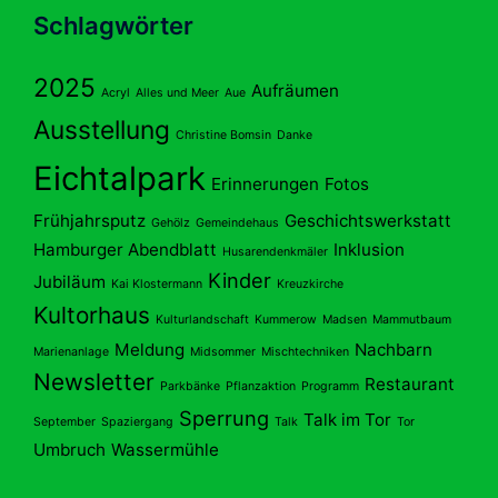
Schlagwörter
2025
Aufräumen
Acryl
Alles und Meer
Aue
Ausstellung
Christine Bomsin
Danke
Eichtalpark
Erinnerungen
Fotos
Frühjahrsputz
Geschichtswerkstatt
Gehölz
Gemeindehaus
Hamburger Abendblatt
Inklusion
Husarendenkmäler
Kinder
Jubiläum
Kai Klostermann
Kreuzkirche
Kultorhaus
Kulturlandschaft
Kummerow
Madsen
Mammutbaum
Meldung
Nachbarn
Marienanlage
Midsommer
Mischtechniken
Newsletter
Restaurant
Parkbänke
Pflanzaktion
Programm
Sperrung
Talk im Tor
September
Spaziergang
Talk
Tor
Umbruch
Wassermühle