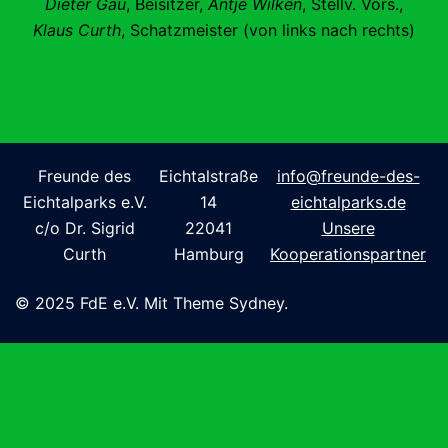
Dieter Gau
, Beisitzer,
Antje Wilken
, Stellv. Vors.,
Klaus Curth
, Schatzmeister (von links nach rechts)
Freunde des
Eichtalstraße
info@freunde-des-
Eichtalparks e.V.
14
eichtalparks.de
c/o Dr. Sigrid
22041
Unsere
Curth
Hamburg
Kooperationspartner
© 2025 FdE e.V. Mit Theme Sydney.