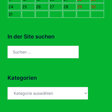
24
25
26
27
28
29
30
31
In der Site suchen
Suchen
nach:
Kategorien
Kategorien