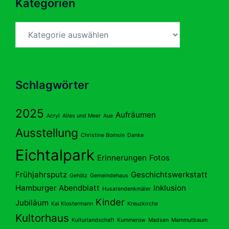
Kategorien
Kategorien
Schlagwörter
2025
Aufräumen
Acryl
Alles und Meer
Aue
Ausstellung
Christine Bomsin
Danke
Eichtalpark
Erinnerungen
Fotos
Frühjahrsputz
Geschichtswerkstatt
Gehölz
Gemeindehaus
Hamburger Abendblatt
Inklusion
Husarendenkmäler
Kinder
Jubiläum
Kai Klostermann
Kreuzkirche
Kultorhaus
Kulturlandschaft
Kummerow
Madsen
Mammutbaum