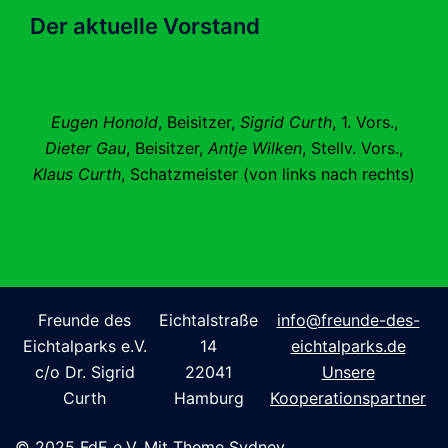
Der aktuelle Vorstand
Eugen Honold
, Beisitzer,
Sigrid Curth
, 1. Vors.,
Dieter Gau
, Beisitzer,
Antje Wilken
, Stellv. Vors.,
Klaus Curth
, Schatzmeister (von links nach rechts)
Freunde des
Eichtalstraße
info@freunde-des-
Eichtalparks e.V.
14
eichtalparks.de
c/o Dr. Sigrid
22041
Unsere
Curth
Hamburg
Kooperationspartner
© 2025 FdE e.V. Mit Theme Sydney.