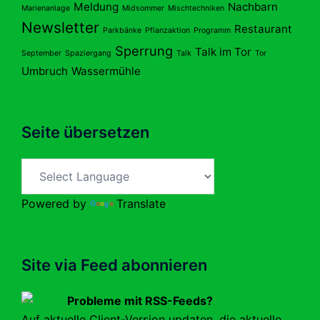
Meldung
Nachbarn
Marienanlage
Midsommer
Mischtechniken
Newsletter
Restaurant
Parkbänke
Pflanzaktion
Programm
Sperrung
Talk im Tor
September
Spaziergang
Talk
Tor
Umbruch
Wassermühle
Seite übersetzen
Powered by
Translate
Site via Feed abonnieren
Probleme mit RSS-Feeds?
Auf aktuelle Client-Version updaten, die aktuelle