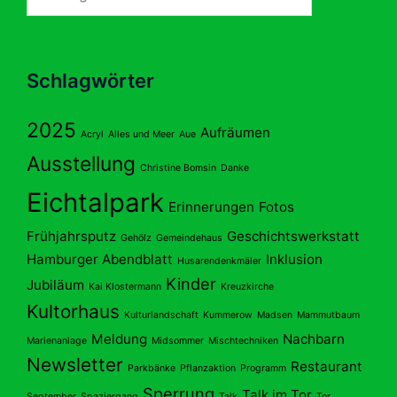
Schlagwörter
2025
Aufräumen
Acryl
Alles und Meer
Aue
Ausstellung
Christine Bomsin
Danke
Eichtalpark
Erinnerungen
Fotos
Frühjahrsputz
Geschichtswerkstatt
Gehölz
Gemeindehaus
Hamburger Abendblatt
Inklusion
Husarendenkmäler
Kinder
Jubiläum
Kai Klostermann
Kreuzkirche
Kultorhaus
Kulturlandschaft
Kummerow
Madsen
Mammutbaum
Meldung
Nachbarn
Marienanlage
Midsommer
Mischtechniken
Newsletter
Restaurant
Parkbänke
Pflanzaktion
Programm
Sperrung
Talk im Tor
September
Spaziergang
Talk
Tor