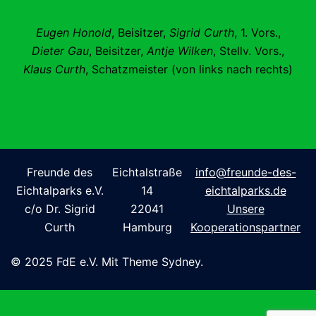
Eugen Honold
, Beisitzer,
Sigrid Curth
, 1. Vors.,
Dieter Gau
, Beisitzer,
Antje Wilken
, Stellv. Vors.,
Klaus Curth
, Schatzmeister (von links nach rechts)
Freunde des
Eichtalstraße
info@freunde-des-
Eichtalparks e.V.
14
eichtalparks.de
c/o Dr. Sigrid
22041
Unsere
Curth
Hamburg
Kooperationspartner
© 2025 FdE e.V. Mit Theme Sydney.