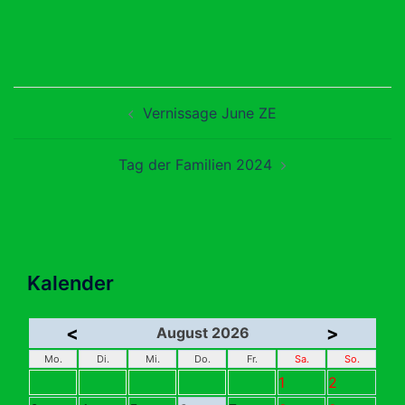
Beitragsnavigation
Vernissage June ZE
Tag der Familien 2024
Kalender
<
>
August 2026
Mo.
Di.
Mi.
Do.
Fr.
Sa.
So.
1
2